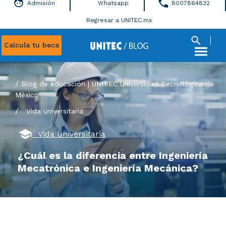
Admisión
Whatsapp
8007864832
Regresar a UNITEC.mx
Calcula tu beca
Blog de educación | UNITEC Universidad Tecnológica de
México
/
Vida universitaria
Vida universitaria
¿Cuál es la diferencia entre Ingeniería
Mecatrónica e Ingeniería Mecánica?