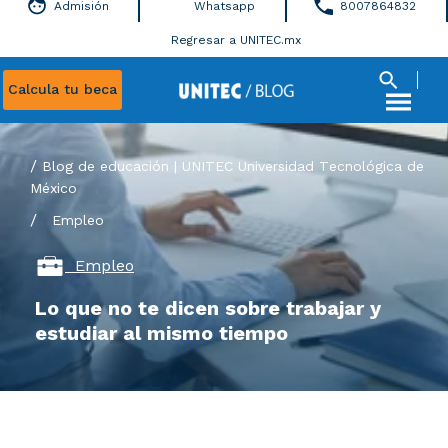
Admisión
Whatsapp
8007864832
Regresar a UNITEC.mx
Calcula tu beca
Blog de educación | UNITEC Universidad Tecnológica de
México
/
Empleo
Empleo
Lo que no te dicen sobre trabajar y
estudiar al mismo tiempo