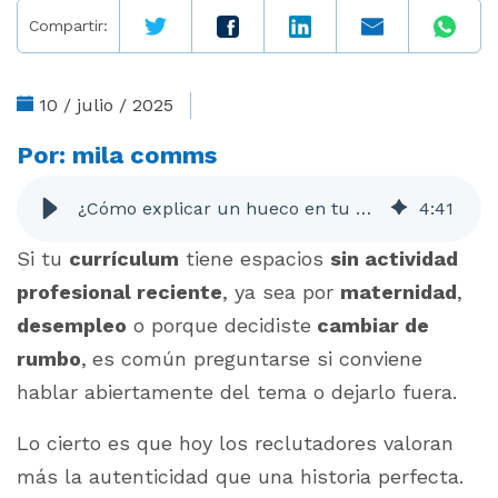
Compartir:
10 / julio / 2025
Por:
mila comms
¿Cómo explicar un hueco en tu CV por maternidad, desempleo o cambio de carrera?
4
:
41
Si tu
currículum
tiene espacios
sin actividad
profesional reciente
, ya sea por
maternidad
,
desempleo
o porque decidiste
cambiar de
rumbo
,
es común preguntarse si conviene
hablar abiertamente del tema o dejarlo fuera.
Lo cierto es que hoy los reclutadores valoran
más la autenticidad que una historia perfecta.