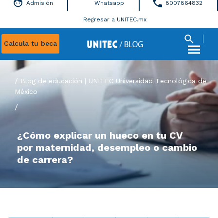
Admisión
Whatsapp
8007864832
Regresar a UNITEC.mx
Calcula tu beca
Blog de educación | UNITEC Universidad Tecnológica de
México
/
¿Cómo explicar un hueco en tu CV
por maternidad, desempleo o cambio
de carrera?