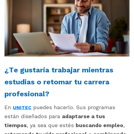
¿Te gustaría trabajar mientras
estudias o retomar tu carrera
profesional?
En
puedes hacerlo. Sus programas
UNITEC
están diseñados para
adaptarse a tus
tiempos
, ya sea que estés
buscando empleo
,