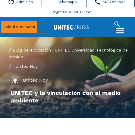
Admisión
Whatsapp
8007864832
Regresar a UNITEC.mx
Calcula tu beca
Blog de educación | UNITEC Universidad Tecnológica de
México
/
Unitec Hoy
Unitec Hoy
UNITEC y la vinculación con el medio
ambiente