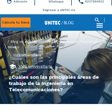
Admisión
Whatsapp
8007864832
Regresar a UNITEC.mx
Calcula tu beca
Blog de educación | UNITEC Universidad Tecnológica de
México
/
Vida universitaria
Vida universitaria
¿Cuáles son las principales áreas de
trabajo de la Ingeniería en
Telecomunicaciones?