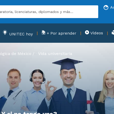
A
Videos
+ Por aprender
UNITEC hoy
ógica de México
/
Vida universitaria