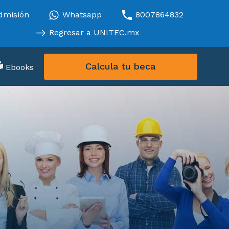
dmisión
Whatsapp
8007864832
Regresar a UNITEC.mx
Calcula tu beca
Ebooks