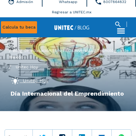
Admisión
Whatsapp
8007864832
Regresar a UNITEC.mx
Calcula tu beca
Blog de educación | UNITEC Universidad Tecnológica de
México
/
Unitec Hoy
Unitec Hoy
Día Internacional del Emprendimiento