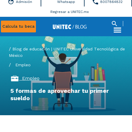
Admisión
Whatsapp
8007864832
Regresar a UNITEC.mx
Calcula tu beca
Blog de educación | UNITEC Universidad Tecnológica de
México
/
Empleo
Empleo
5 formas de aprovechar tu primer
sueldo