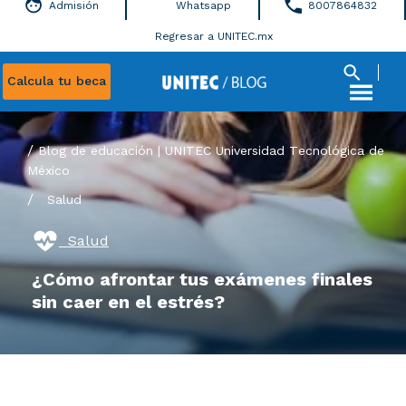
Admisión
Whatsapp
8007864832
Regresar a UNITEC.mx
Calcula tu beca
Blog de educación | UNITEC Universidad Tecnológica de
México
/
Salud
Salud
¿Cómo afrontar tus exámenes finales
sin caer en el estrés?