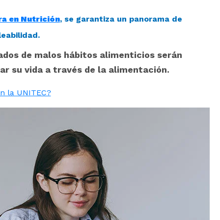
ra en Nutrición
, se garantiza un panorama de
eabilidad.
dos de malos hábitos alimenticios serán
r su vida a través de la alimentación.
en la UNITEC?