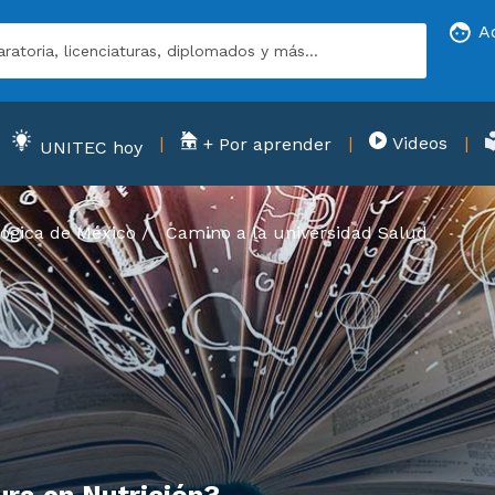
A
Videos
+ Por aprender
UNITEC hoy
ógica de México
/
Camino a la universidad
Salud