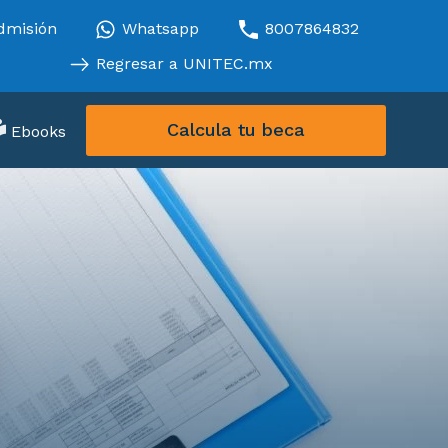
dmisión
Whatsapp
8007864832
Regresar a UNITEC.mx
Calcula tu beca
Ebooks