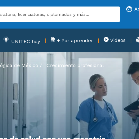
A
Videos
+ Por aprender
UNITEC hoy
ógica de México
/
Crecimiento profesional