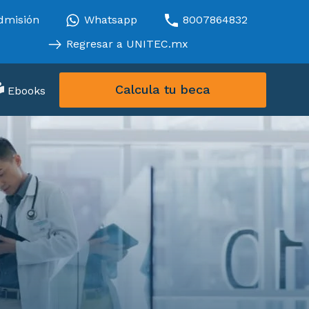
dmisión
Whatsapp
8007864832
Regresar a UNITEC.mx
Calcula tu beca
Ebooks