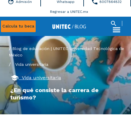
Admisión
Whatsapp
8007864832
Regresar a UNITEC.mx
Calcula tu beca
Blog de educación | UNITEC Universidad Tecnológica de
México
/
Vida universitaria
Vida universitaria
¿En qué consiste la carrera de
turismo?