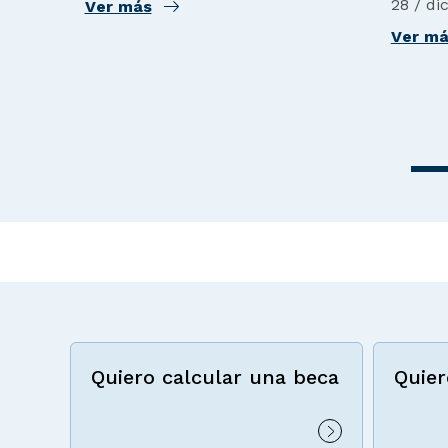
28 / di
Ver más
Ver m
Quiero calcular una beca
Quier