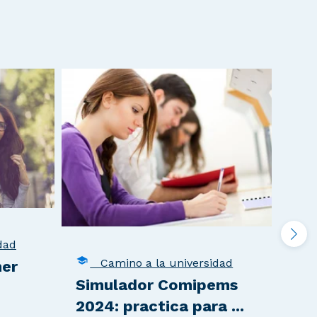
dad
C
Camino a la universidad
mer
Co
Simulador Comipems
fav
2024: practica para ...