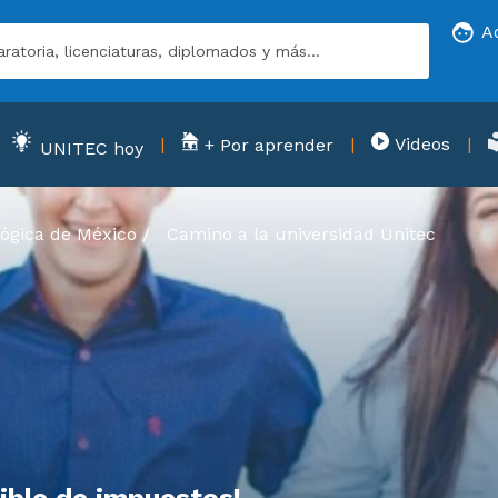
A
Videos
+ Por aprender
UNITEC hoy
ógica de México
/
Camino a la universidad
Unitec