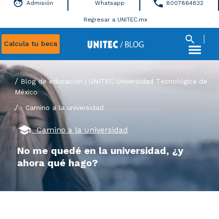
Admisión
Whatsapp
8007864832
Regresar a UNITEC.mx
Calcula tu beca
Blog de educación | UNITEC Universidad Tecnológica de
México
/
Camino a la universidad
Camino a la universidad
No me quedé en la universidad, ¿y
ahora qué hago?