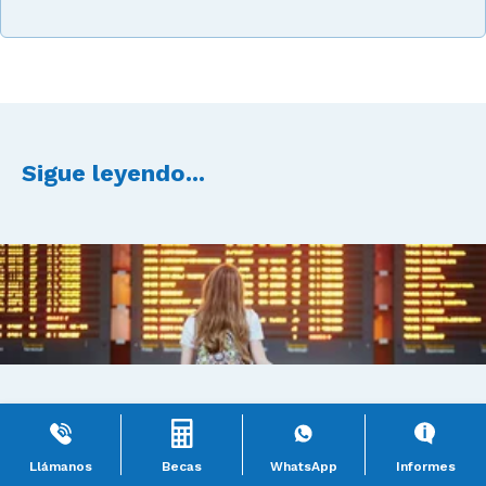
Sigue leyendo...
Hospitalidad, Turismo y Gastronomía
Carreras en las que puedes viajar
Llámanos
Becas
WhatsApp
Informes