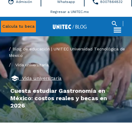
Admisión
Whatsapp
8007864832
Regresar a UNITEC.mx
Calcula tu beca
Blog de educación | UNITEC Universidad Tecnológica de
México
/
Vida universitaria
Vida universitaria
Cuesta estudiar Gastronomía en
México: costos reales y becas en
2026