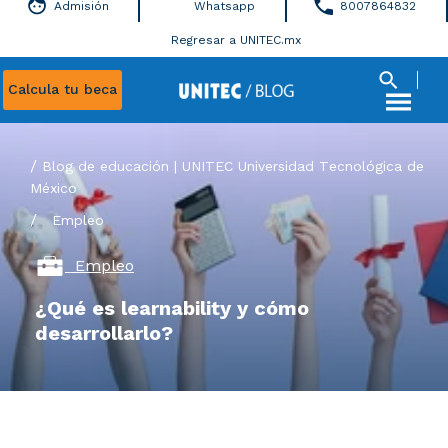
Admisión
Whatsapp
8007864832
Regresar a UNITEC.mx
Calcula tu beca
Blog de educación | UNITEC Universidad Tecnológica de
México
/
Empleo
Empleo
¿Qué es learnability y cómo
desarrollarlo?